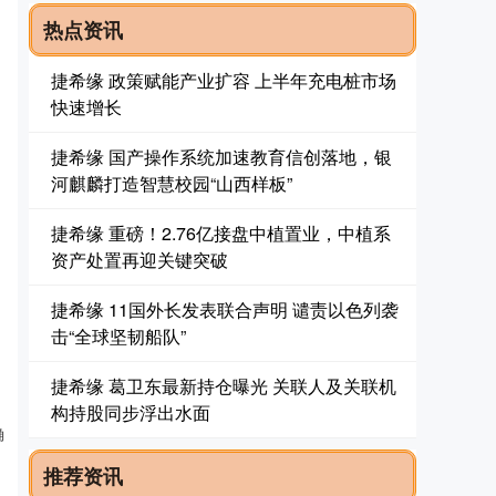
热点资讯
捷希缘 政策赋能产业扩容 上半年充电桩市场
快速增长
捷希缘 国产操作系统加速教育信创落地，银
河麒麟打造智慧校园“山西样板”
捷希缘 重磅！2.76亿接盘中植置业，中植系
资产处置再迎关键突破
捷希缘 11国外长发表联合声明 谴责以色列袭
击“全球坚韧船队”
捷希缘 葛卫东最新持仓曝光 关联人及关联机
构持股同步浮出水面
确
推荐资讯