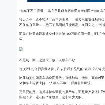
“电车下不了赛道。”这几乎是所有赛道爱好者对国产电动车
过去几年，这个说法并非空穴来风——很多电车直线加速惊
不住车身重量……跑不了几圈就只能退赛，久而久之，“性能
而就在比亚迪汉家族交付突破第100万辆的同一天，汉L
应。
不是刷一圈，是整天开放：人歇车不歇
这次汉L的合肥赛道体验，和以往我们见到的“表演式试驾”
比亚迪把封闭赛车场全面开放，直线加速、绕桩、高速AE
体和车主轮番上阵，“人歇车不歇”，强度非常可观。
更重要的是，这并非特殊调校的展示车，而是量产版汉L E
实跑下来，这在国产家轿里，是非常少见的。