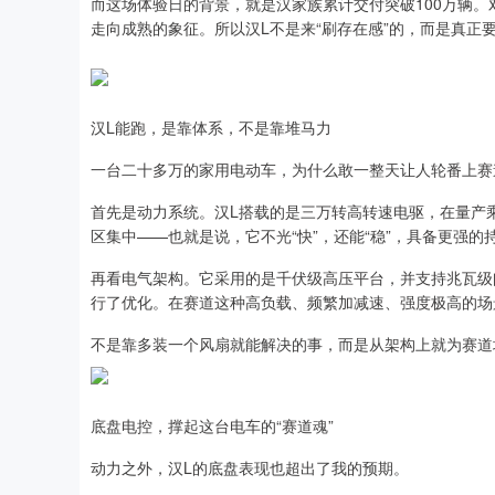
而这场体验日的背景，就是汉家族累计交付突破100万辆
走向成熟的象征。所以汉L不是来“刷存在感”的，而是真
汉L能跑，是靠体系，不是靠堆马力
一台二十多万的家用电动车，为什么敢一整天让人轮番上赛
首先是动力系统。汉L搭载的是三万转高转速电驱，在量产
区集中——也就是说，它不光“快”，还能“稳”，具备更强
再看电气架构。它采用的是千伏级高压平台，并支持兆瓦级
行了优化。在赛道这种高负载、频繁加减速、强度极高的场
不是靠多装一个风扇就能解决的事，而是从架构上就为赛道
底盘电控，撑起这台电车的“赛道魂”
动力之外，汉L的底盘表现也超出了我的预期。