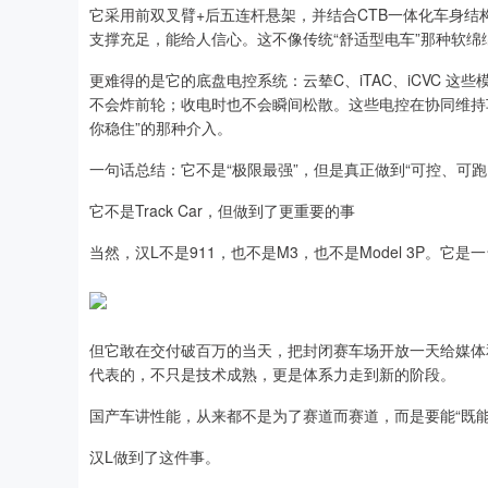
它采用前双叉臂+后五连杆悬架，并结合CTB一体化车身
支撑充足，能给人信心。这不像传统“舒适型电车”那种软绵
更难得的是它的底盘电控系统：云辇C、iTAC、iCVC 
不会炸前轮；收电时也不会瞬间松散。这些电控在协同维持
你稳住”的那种介入。
一句话总结：它不是“极限最强”，但是真正做到“可控、可跑
它不是Track Car，但做到了更重要的事
当然，汉L不是911，也不是M3，也不是Model 3P。
但它敢在交付破百万的当天，把封闭赛车场开放一天给媒体
代表的，不只是技术成熟，更是体系力走到新的阶段。
国产车讲性能，从来都不是为了赛道而赛道，而是要能“既能
汉L做到了这件事。