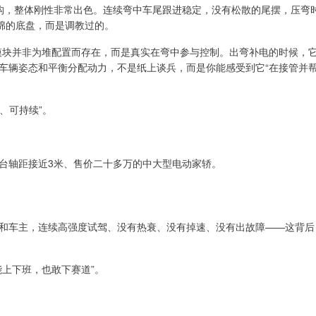
结构，整体刚性非常出色。连续弯中车尾跟进稳定，没有松散的尾摆，压弯
绵的底盘，而是调教过的。
这些模块并非为堆配置而存在，而是真实在弯中参与控制。出弯补电的时候，
车辆姿态和平衡分配动力，不是纸上谈兵，而是你能感受到它“在接管并
、可持续”。
它是一台轴距接近3米、售价二十多万的中大型电动家轿。
和车主，连续高强度试驾、没有热衰、没有掉速、没有出故障——这背后
上下班，也敢下赛道”。