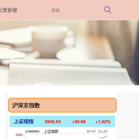
配资炒股
沪深京指数
上证综指
3940.04
+39.68
+1.02%