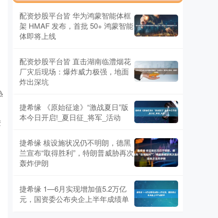
配资炒股平台皆 华为鸿蒙智能体框
架 HMAF 发布，首批 50+ 鸿蒙智能
体即将上线
配资炒股平台皆 直击湖南临澧烟花
厂灾后现场：爆炸威力极强，地面
炸出深坑
热
。
捷希缘 《原始征途》“激战夏日”版
本今日开启!_夏日征_将军_活动
进
捷希缘 核设施状况仍不明朗，德黑
兰宣布“取得胜利”，特朗普威胁再次
轰炸伊朗
捷希缘 1—6月实现增加值5.2万亿
元，国资委公布央企上半年成绩单