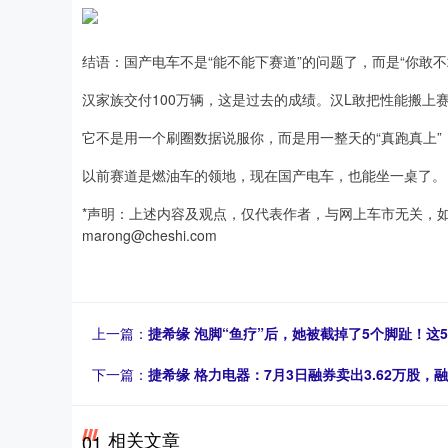
结语：国产电车不是“能不能下赛道”的问题了，而是“你敢不
汉家族交付100万辆，这是过去的成绩。汉L敢把性能搬上
它不是用一个刷圈数据说服你，而是用一整天的“真跑真上
以前赛道是燃油车的领地，现在国产电车，也能坐一桌了。
*声明：上述内容及观点，仅代表作者，与网上车市无关，
marong@cheshi.com
上一篇：
捷希缘 泡脚“鱼疗”后，她被截掉了5个脚趾！这
下一篇：
捷希缘 格力电器：7月3日融券卖出3.62万股，融
相关文章
01