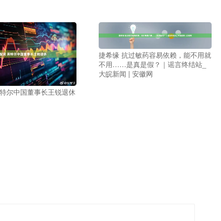
捷希缘 抗过敏药容易依赖，能不用就
不用……是真是假？｜谣言终结站_
大皖新闻 | 安徽网
英特尔中国董事长王锐退休