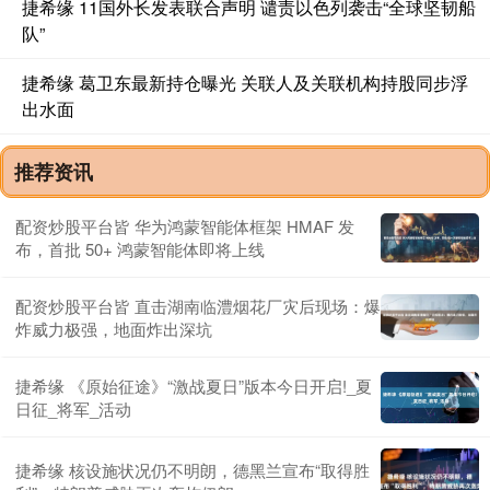
捷希缘 11国外长发表联合声明 谴责以色列袭击“全球坚韧船
队”
捷希缘 葛卫东最新持仓曝光 关联人及关联机构持股同步浮
出水面
推荐资讯
配资炒股平台皆 华为鸿蒙智能体框架 HMAF 发
布，首批 50+ 鸿蒙智能体即将上线
配资炒股平台皆 直击湖南临澧烟花厂灾后现场：爆
炸威力极强，地面炸出深坑
捷希缘 《原始征途》“激战夏日”版本今日开启!_夏
日征_将军_活动
捷希缘 核设施状况仍不明朗，德黑兰宣布“取得胜