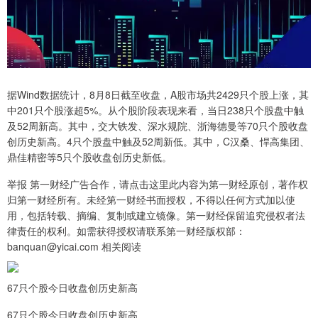
据Wind数据统计，8月8日截至收盘，A股市场共2429只个股上涨，其
中201只个股涨超5%。从个股阶段表现来看，当日238只个股盘中触
及52周新高。其中，交大铁发、深水规院、浙海德曼等70只个股收盘
创历史新高。4只个股盘中触及52周新低。其中，C汉桑、悍高集团、
鼎佳精密等5只个股收盘创历史新低。
举报 第一财经广告合作，请点击这里此内容为第一财经原创，著作权
归第一财经所有。未经第一财经书面授权，不得以任何方式加以使
用，包括转载、摘编、复制或建立镜像。第一财经保留追究侵权者法
律责任的权利。如需获得授权请联系第一财经版权部：
banquan@yicai.com 相关阅读
67只个股今日收盘创历史新高
67只个股今日收盘创历史新高