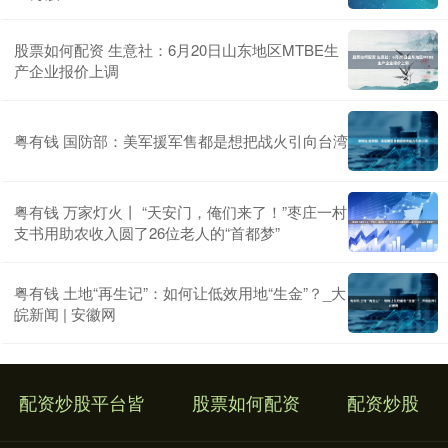
股票如何配资 生意社：6月20日山东地区MTBE生
产企业报价上调
粤有钱 国防部：美军援军售都是想把战火引向台湾
粤有钱 万家灯火丨 “天安门，俺们来了！”枣庄一村
支书用助农收入圆了26位老人的“首都梦”
粤有钱 土地“再生记”：如何让低效用地“生金”？_大
皖新闻 | 安徽网
配资炒股平台皆
股票如何配资
配资炒股