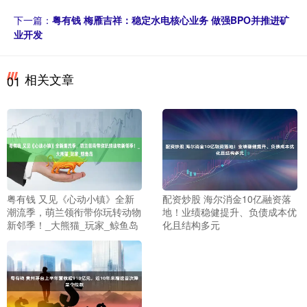
下一篇：
粤有钱 梅雁吉祥：稳定水电核心业务 做强BPO并推进矿
业开发
相关文章
01
粤有钱 又见《心动小镇》全新
配资炒股 海尔消金10亿融资落
潮流季，萌兰领衔带你玩转动物
地！业绩稳健提升、负债成本优
新邻季！_大熊猫_玩家_鲸鱼岛
化且结构多元