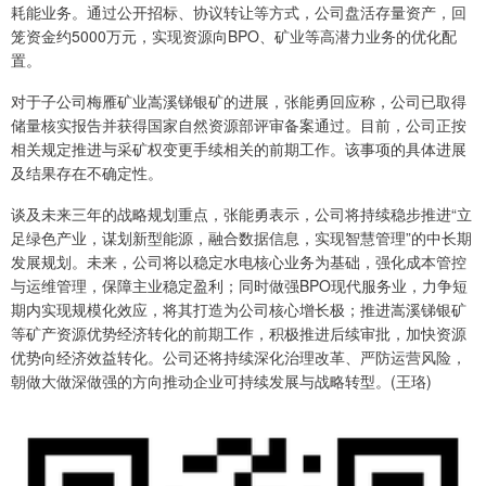
耗能业务。通过公开招标、协议转让等方式，公司盘活存量资产，回
笼资金约5000万元，实现资源向BPO、矿业等高潜力业务的优化配
置。
对于子公司梅雁矿业嵩溪锑银矿的进展，张能勇回应称，公司已取得
储量核实报告并获得国家自然资源部评审备案通过。目前，公司正按
相关规定推进与采矿权变更手续相关的前期工作。该事项的具体进展
及结果存在不确定性。
谈及未来三年的战略规划重点，张能勇表示，公司将持续稳步推进“立
足绿色产业，谋划新型能源，融合数据信息，实现智慧管理”的中长期
发展规划。未来，公司将以稳定水电核心业务为基础，强化成本管控
与运维管理，保障主业稳定盈利；同时做强BPO现代服务业，力争短
期内实现规模化效应，将其打造为公司核心增长极；推进嵩溪锑银矿
等矿产资源优势经济转化的前期工作，积极推进后续审批，加快资源
优势向经济效益转化。公司还将持续深化治理改革、严防运营风险，
朝做大做深做强的方向推动企业可持续发展与战略转型。(王珞)